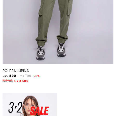
POLERA JUPINA
590
790
25
UYU
UYU
502
UYU