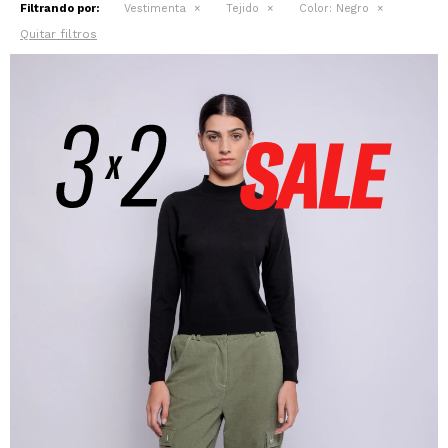
Filtrando por:
Vestimenta
Tejido
Color:
Negro
Quitar filtros