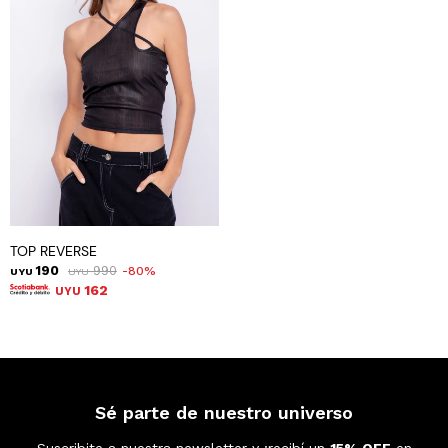
TOP REVERSE
190
990
80
UYU
UYU
162
UYU
Sé parte de nuestro universo
Suscribite a nuestra newsletter y ¡recibí un
15% OFF
en