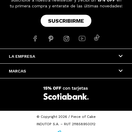
tu primera compra y enterate de las últimas novedades!
SUSCRIBIRME





LA EMPRESA
MARCAS
© Copyright 2026 / Piece of Cake
INDUTOP S.A. – RUT 211858950012