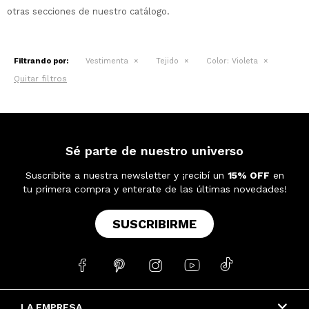
otras secciones de nuestro catálogo.
Filtrando por:
Vestimenta
Tejido
Color:
Violeta
Quitar filtros
Sé parte de nuestro universo
Suscribite a nuestra newsletter y ¡recibí un
15% OFF
en
tu primera compra y enterate de las últimas novedades!
SUSCRIBIRME





LA EMPRESA