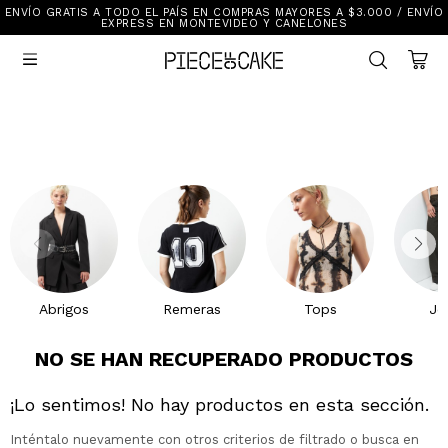
ENVÍO GRATIS A TODO EL PAÍS EN COMPRAS MAYORES A $3.000 / ENVÍO
Sale
EXPRESS EN MONTEVIDEO Y CANELONES
Ver Todo

New In
Vestimenta
Calzado
Vestimenta
Accesorios
Accesorios
Mallas Y Bikinis
Calzado
Mi cuenta
Ayuda
Abrigos
Remeras
Tops
Je
Tiendas
NO SE HAN RECUPERADO PRODUCTOS
¡Lo sentimos! No hay productos en esta sección.
Inténtalo nuevamente con otros criterios de filtrado o busca en