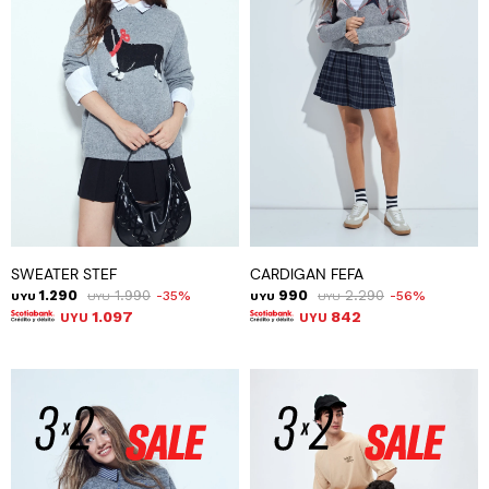
SWEATER STEF
CARDIGAN FEFA
1.290
1.990
990
2.290
35
56
UYU
UYU
UYU
UYU
1.097
842
UYU
UYU