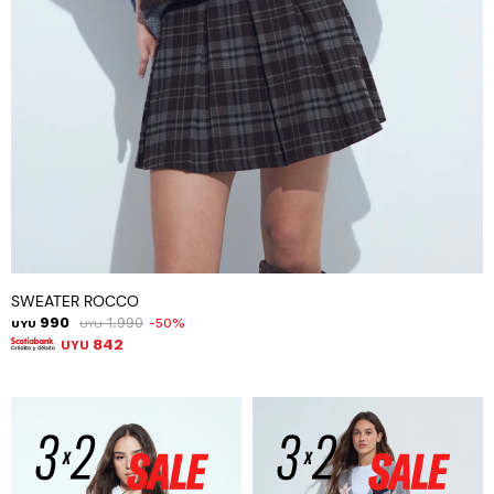
SWEATER ROCCO
990
1.990
50
UYU
UYU
842
UYU