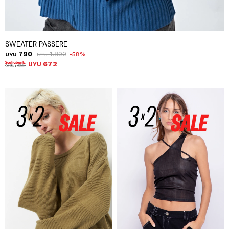
SWEATER PASSERE
790
1.890
58
UYU
UYU
672
UYU