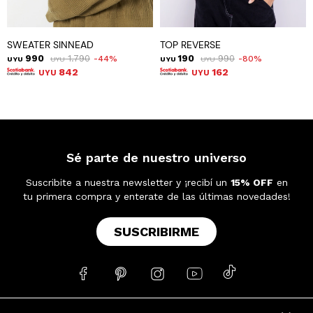
SWEATER SINNEAD
TOP REVERSE
990
1.790
190
990
44
80
UYU
UYU
UYU
UYU
842
162
UYU
UYU
Sé parte de nuestro universo
Suscribite a nuestra newsletter y ¡recibí un
15% OFF
en
tu primera compra y enterate de las últimas novedades!
SUSCRIBIRME




