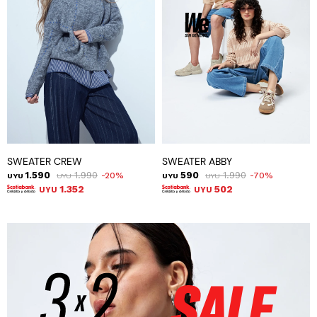
SWEATER CREW
SWEATER ABBY
1.590
1.990
590
1.990
20
70
UYU
UYU
UYU
UYU
1.352
502
UYU
UYU