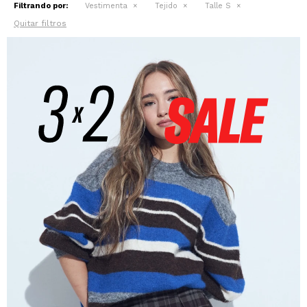
Filtrando por:
Vestimenta
Tejido
Talle S
Quitar filtros