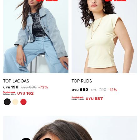
TOP LAGOAS
TOP RUDS
190
690
72
UYU
UYU
690
790
12
UYU
UYU
162
UYU
587
UYU