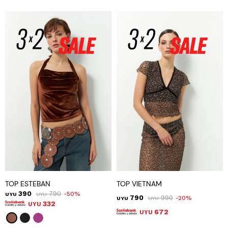
TOP ESTEBAN
TOP VIETNAM
390
790
50
UYU
UYU
790
990
20
UYU
UYU
332
UYU
672
UYU