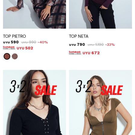
TOP PIETRO
TOP NETA
590
990
40
UYU
UYU
790
1.190
33
UYU
UYU
502
UYU
672
UYU