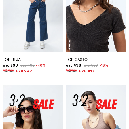
TOP BEJA
TOP CASTO
290
490
490
590
40
16
UYU
UYU
UYU
UYU
247
417
UYU
UYU