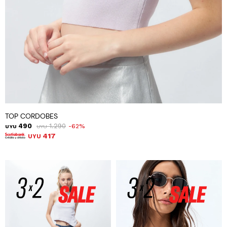
TOP CORDOBES
490
1.290
62
UYU
UYU
417
UYU