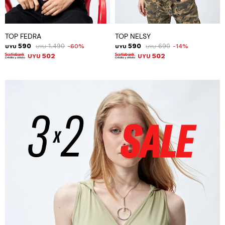
TOP FEDRA
TOP NELSY
590
1.490
590
690
60
14
UYU
UYU
UYU
UYU
502
502
UYU
UYU