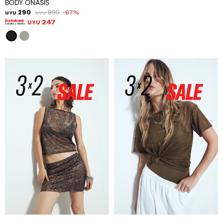
BODY ONASIS
290
890
67
UYU
UYU
247
UYU