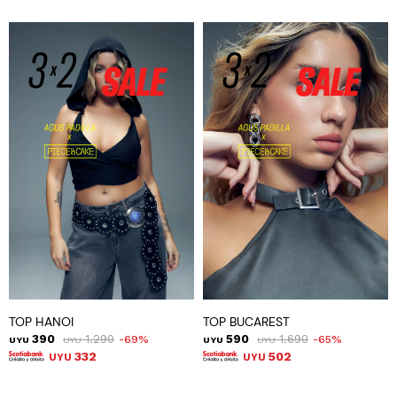
TOP HANOI
TOP BUCAREST
390
1.290
590
1.690
69
65
UYU
UYU
UYU
UYU
332
502
UYU
UYU