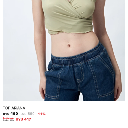
TOP ARIANA
490
890
44
UYU
UYU
417
UYU