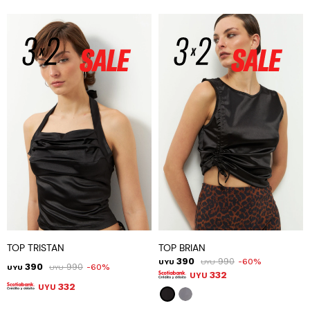
TOP TRISTAN
TOP BRIAN
390
990
60
UYU
UYU
390
990
60
UYU
UYU
332
UYU
332
UYU