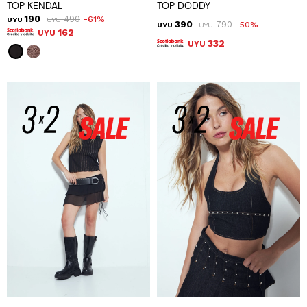
TOP KENDAL
TOP DODDY
190
490
61
UYU
UYU
390
790
50
UYU
UYU
162
UYU
332
UYU