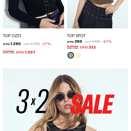
TOP OZZY
TOP SPOT
390
1.190
67
UYU
UYU
1.290
1.790
27
UYU
UYU
332
UYU
1.097
UYU