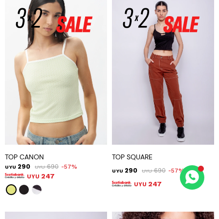
TOP CANON
TOP SQUARE
290
690
57
UYU
UYU
290
690
57
UYU
UYU
247
UYU
247
UYU