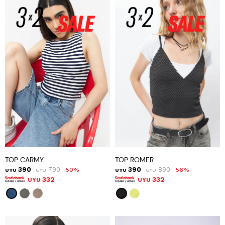
TOP CARMY
TOP ROMER
390
790
390
890
50
56
UYU
UYU
UYU
UYU
332
332
UYU
UYU