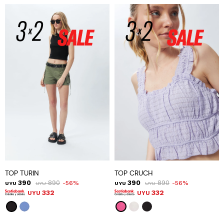
TOP TURIN
TOP CRUCH
390
890
390
890
56
56
UYU
UYU
UYU
UYU
332
332
UYU
UYU