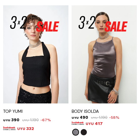
TOP YUMI
BODY ISOLDA
490
1.190
58
UYU
UYU
390
1.190
67
UYU
UYU
417
UYU
332
UYU