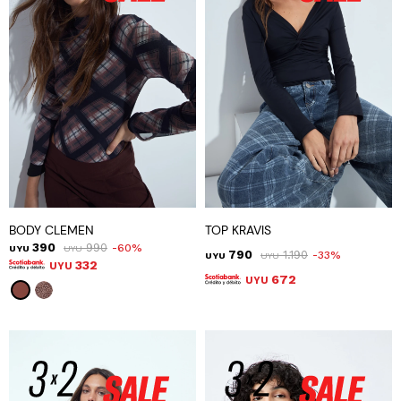
BODY CLEMEN
TOP KRAVIS
390
990
60
UYU
UYU
790
1.190
33
UYU
UYU
332
UYU
672
UYU