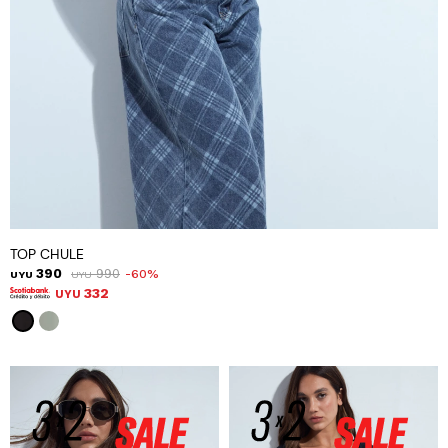
TOP CHULE
390
990
60
UYU
UYU
332
UYU