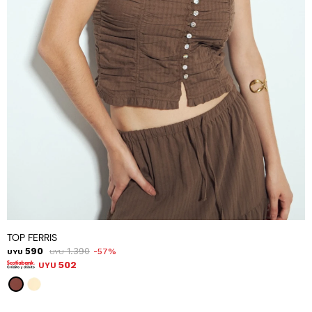
TOP FERRIS
590
1.390
57
UYU
UYU
502
UYU