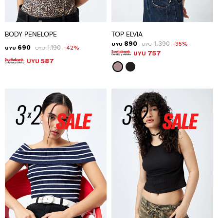
BODY PENELOPE
TOP ELVIA
890
1.390
35
UYU
UYU
690
1.190
42
UYU
UYU
757
UYU
587
UYU