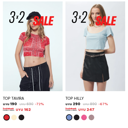
TOP TAVIRA
TOP HILLY
190
690
290
890
72
67
UYU
UYU
UYU
UYU
162
247
UYU
UYU