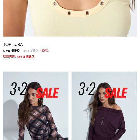
TOP LUBA
690
790
12
UYU
UYU
587
UYU