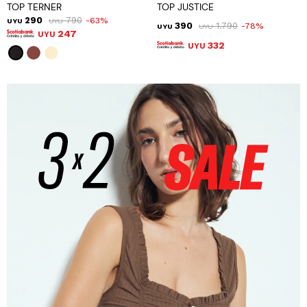
TOP TERNER
TOP JUSTICE
290
790
63
UYU
UYU
390
1.790
78
UYU
UYU
247
UYU
332
UYU