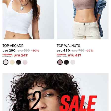
TOP ARCADE
TOP WALNUTS
290
590
490
790
50
37
UYU
UYU
UYU
UYU
247
417
UYU
UYU