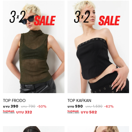
TOP FRODO
TOP KAFKAN
390
790
590
1.590
50
62
UYU
UYU
UYU
UYU
332
502
UYU
UYU