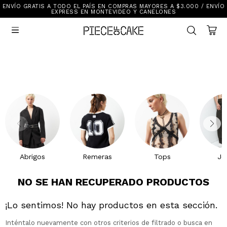
ENVÍO GRATIS A TODO EL PAÍS EN COMPRAS MAYORES A $3.000 / ENVÍO
Sale
EXPRESS EN MONTEVIDEO Y CANELONES
Ver Todo

New In
Vestimenta
Calzado
Vestimenta
Accesorios
Accesorios
Mallas Y Bikinis
Calzado
Mi cuenta
Ayuda
Abrigos
Remeras
Tops
Je
Tiendas
NO SE HAN RECUPERADO PRODUCTOS
¡Lo sentimos! No hay productos en esta sección.
Inténtalo nuevamente con otros criterios de filtrado o busca en