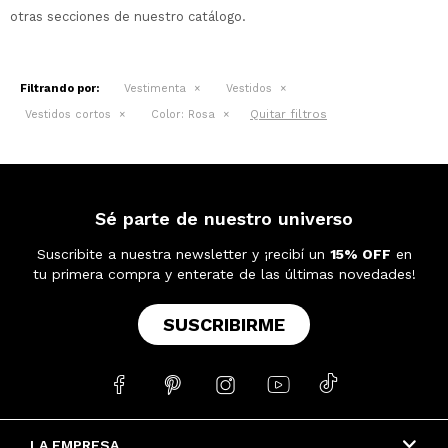
otras secciones de nuestro catálogo.
Filtrando por:
Vestimenta
Vestidos
Quitar filtros
Vestidos cortos
Color:
Rosa
Sé parte de nuestro universo
Suscribite a nuestra newsletter y ¡recibí un
15% OFF
en
tu primera compra y enterate de las últimas novedades!
SUSCRIBIRME





LA EMPRESA