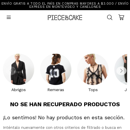
ENVÍO GRATIS A TODO EL PAÍS EN COMPRAS MAYORES A $3.000 / ENVÍO
Sale
EXPRESS EN MONTEVIDEO Y CANELONES
Ver Todo

New In
Vestimenta
Calzado
Vestimenta
Accesorios
Accesorios
Mallas Y Bikinis
Calzado
Mi cuenta
Ayuda
Abrigos
Remeras
Tops
Je
Tiendas
NO SE HAN RECUPERADO PRODUCTOS
¡Lo sentimos! No hay productos en esta sección.
Inténtalo nuevamente con otros criterios de filtrado o busca en