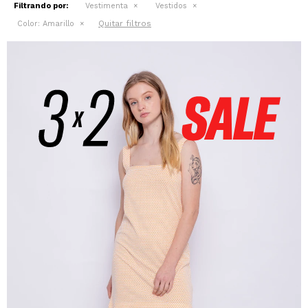
Filtrando por:
Vestimenta
Vestidos
Quitar filtros
Color:
Amarillo