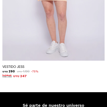
VESTIDO JESS
290
1.190
75
UYU
UYU
247
UYU
Sé parte de nuestro universo