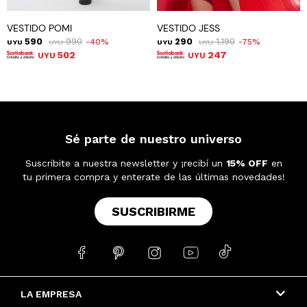
VESTIDO POMI
VESTIDO JESS
590
990
290
1.190
40
75
UYU
UYU
UYU
UYU
502
247
UYU
UYU
Sé parte de nuestro universo
Suscribite a nuestra newsletter y ¡recibí un
15% OFF
en
tu primera compra y enterate de las últimas novedades!
SUSCRIBIRME





LA EMPRESA