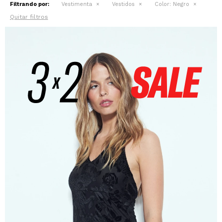
Filtrando por:
Vestimenta
Vestidos
Color:
Negro
Quitar filtros