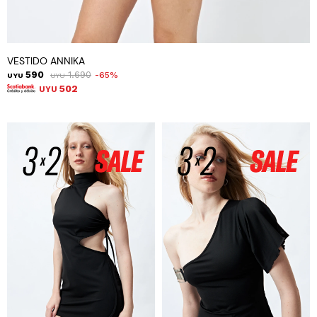
VESTIDO ANNIKA
590
1.690
65
UYU
UYU
502
UYU