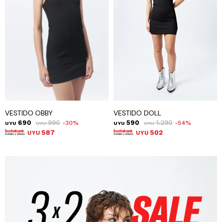
VESTIDO OBBY
VESTIDO DOLL
690
990
590
1.290
30
54
UYU
UYU
UYU
UYU
587
502
UYU
UYU