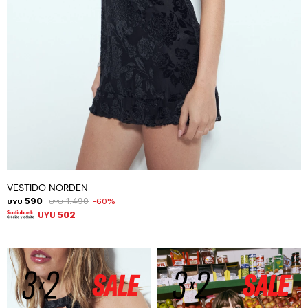
VESTIDO NORDEN
590
1.490
60
UYU
UYU
502
UYU