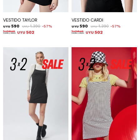
VESTIDO TAYLOR
VESTIDO CARDI
590
1.390
590
1.390
57
57
UYU
UYU
UYU
UYU
502
502
UYU
UYU