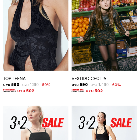
TOP LEENA
VESTIDO CECILIA
590
1.190
590
1.490
50
60
UYU
UYU
UYU
UYU
502
502
UYU
UYU