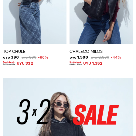
TOP CHULE
CHALECO MILOS
390
990
1.590
2.890
60
44
UYU
UYU
UYU
UYU
332
1.352
UYU
UYU