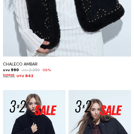
CHALECO AMBAR
990
2.290
56
UYU
UYU
842
UYU