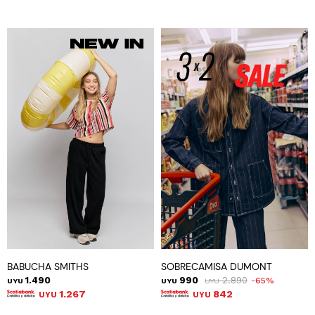
BABUCHA SMITHS
SOBRECAMISA DUMONT
1.490
990
2.890
65
UYU
UYU
UYU
1.267
842
UYU
UYU