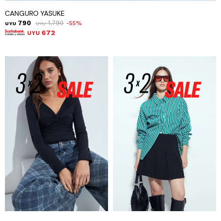
CANGURO YASUKE
790
1.790
55
UYU
UYU
672
UYU