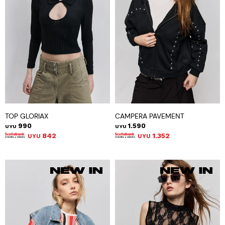
TOP GLORIAX
CAMPERA PAVEMENT
990
1.590
UYU
UYU
842
1.352
UYU
UYU