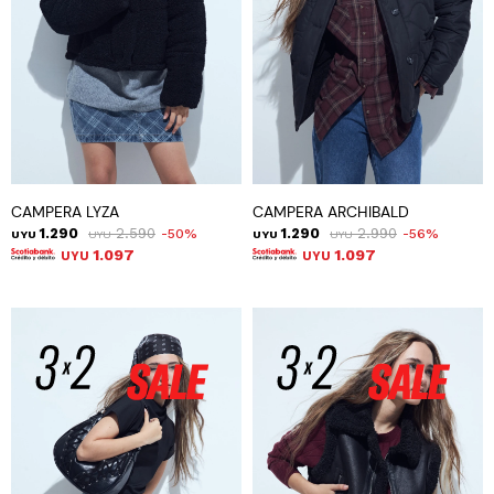
CAMPERA LYZA
CAMPERA ARCHIBALD
1.290
2.590
1.290
2.990
50
56
UYU
UYU
UYU
UYU
1.097
1.097
UYU
UYU