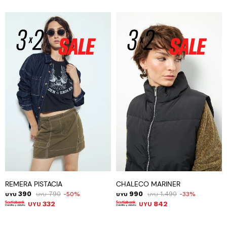
REMERA PISTACIA
CHALECO MARINER
390
790
990
1.490
50
33
UYU
UYU
UYU
UYU
332
842
UYU
UYU