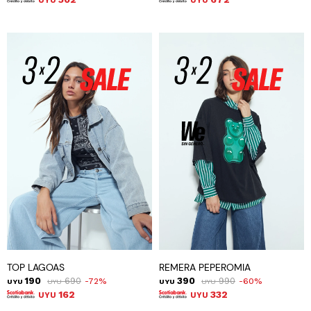
UYU
UYU
TOP LAGOAS
REMERA PEPEROMIA
190
690
390
990
72
60
UYU
UYU
UYU
UYU
162
332
UYU
UYU