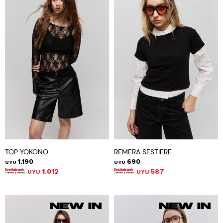
TOP YOKONO
REMERA SESTIERE
1.190
690
UYU
UYU
1.012
587
UYU
UYU