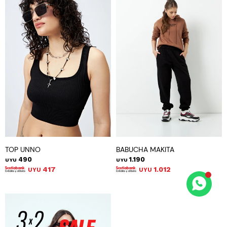
TOP UNNO
BABUCHA MAKITA
490
1.190
UYU
UYU
417
1.012
UYU
UYU