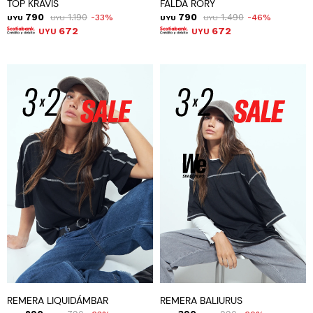
TOP KRAVIS
FALDA RORY
790
1.190
790
1.490
33
46
UYU
UYU
UYU
UYU
672
672
UYU
UYU
REMERA LIQUIDÁMBAR
REMERA BALIURUS