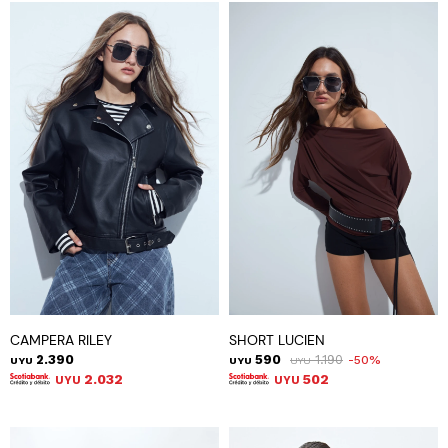
CAMPERA RILEY
SHORT LUCIEN
2.390
590
1.190
50
UYU
UYU
UYU
2.032
502
UYU
UYU