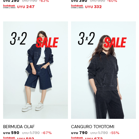
290
790
390
990
63
60
UYU
UYU
UYU
UYU
247
332
UYU
UYU
BERMUDA OLAF
CANGURO TOYOTOMI
590
1.790
790
1.790
67
55
UYU
UYU
UYU
UYU
502
672