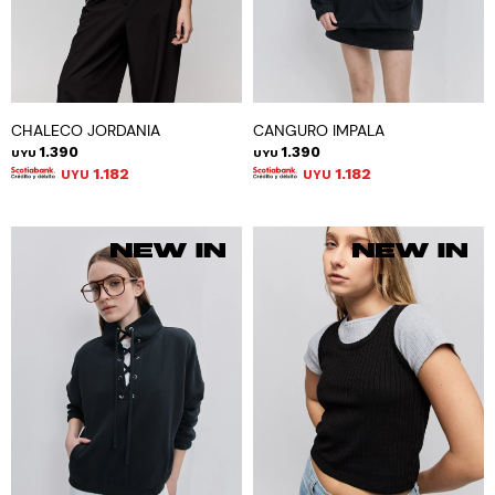
CHALECO JORDANIA
CANGURO IMPALA
1.390
1.390
UYU
UYU
1.182
1.182
UYU
UYU