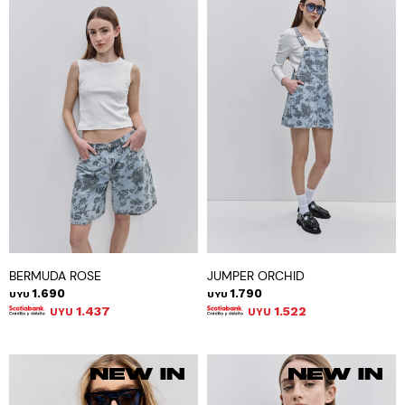
BERMUDA ROSE
JUMPER ORCHID
1.690
1.790
UYU
UYU
1.437
1.522
UYU
UYU