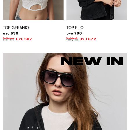
TOP GERANIO
TOP ELIO
690
790
UYU
UYU
587
672
UYU
UYU