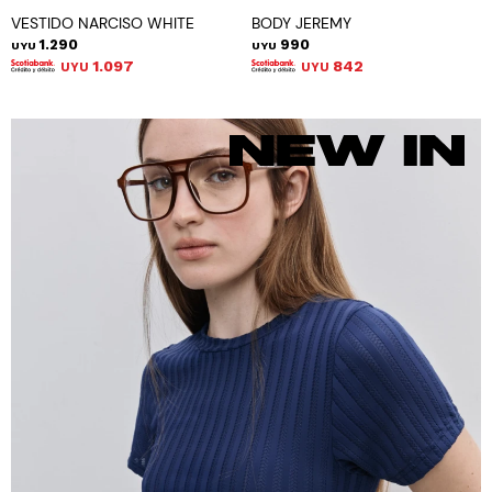
VESTIDO NARCISO WHITE
BODY JEREMY
1.290
990
UYU
UYU
1.097
842
UYU
UYU