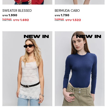
SWEATER BLESSED
BERMUDA CABO
1.990
1.790
UYU
UYU
1.692
1.522
UYU
UYU