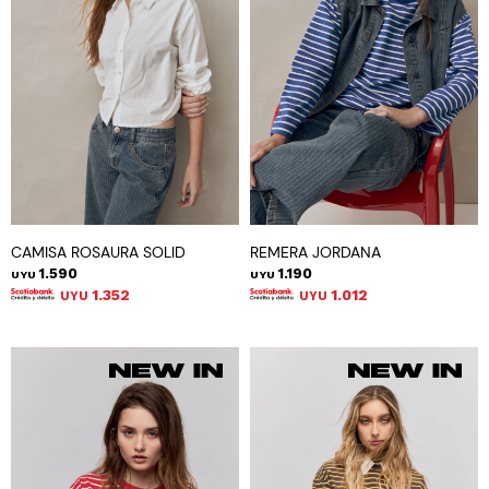
CAMISA ROSAURA SOLID
REMERA JORDANA
1.590
1.190
UYU
UYU
1.352
1.012
UYU
UYU