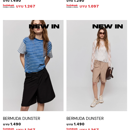
1.490
1.290
UYU
UYU
1.267
1.097
UYU
UYU
BERMUDA DUNSTER
BERMUDA DUNSTER
1.490
1.490
UYU
UYU
1.267
1.267