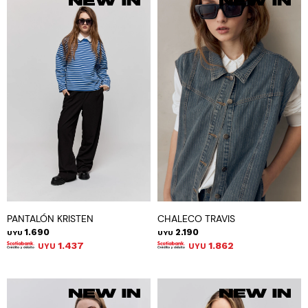
PANTALÓN KRISTEN
CHALECO TRAVIS
1.690
2.190
UYU
UYU
1.437
1.862
UYU
UYU