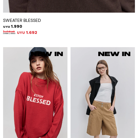
SWEATER BLESSED
1.990
UYU
1.692
UYU