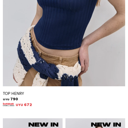
TOP HENRY
790
UYU
672
UYU