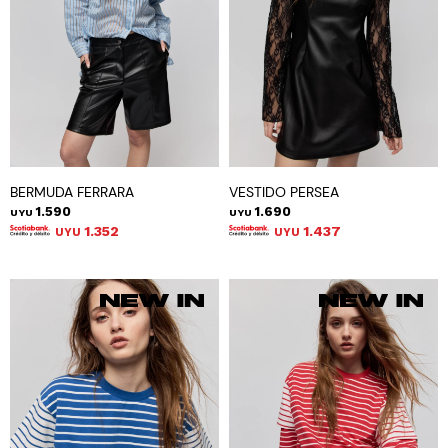
BERMUDA FERRARA
VESTIDO PERSEA
1.590
1.690
UYU
UYU
1.352
1.437
UYU
UYU