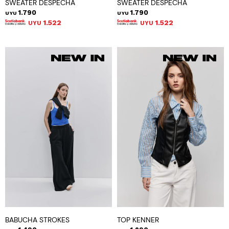
SWEATER DESPECHÁ
SWEATER DESPECHÁ
1.790
1.790
UYU
UYU
1.522
1.522
UYU
UYU
BABUCHA STROKES
TOP KENNER