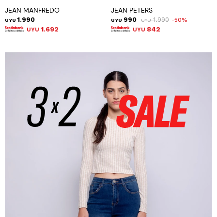
JEAN MANFREDO
JEAN PETERS
1.990
990
1.990
50
UYU
UYU
UYU
1.692
842
UYU
UYU