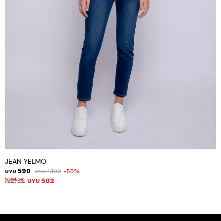
JEAN YELMO
590
1.190
50
UYU
UYU
502
UYU