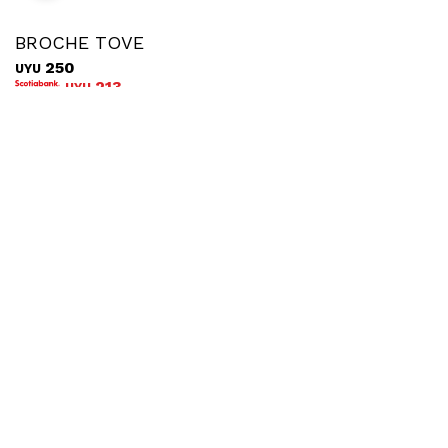
BROCHE TOVE
250
UYU
213
UYU
COMPRAR
Ubicar en tienda
Envíos
Cambios
Montevideo UES
Costo: $200
Plazo: hasta 72hs hábiles
Montevideo La Nave
Costo: $200
Plazo: hasta 72hs hábiles
Interior UES