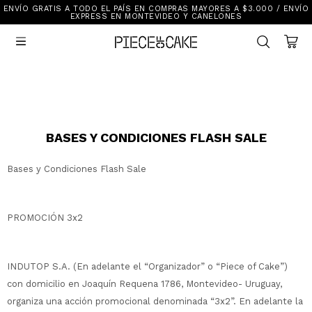
ENVÍO GRATIS A TODO EL PAÍS EN COMPRAS MAYORES A $3.000 / ENVÍO
Sale
EXPRESS EN MONTEVIDEO Y CANELONES
Ver Todo

New In
Vestimenta
Calzado
Vestimenta
Accesorios
Accesorios
Mallas Y Bikinis
Calzado
BASES Y CONDICIONES FLASH SALE
Bases y Condiciones Flash Sale
Mi cuenta
Ayuda
PROMOCIÓN 3x2
Tiendas
INDUTOP S.A. (En adelante el “Organizador” o “Piece of Cake”)
con domicilio en Joaquín Requena 1786, Montevideo- Uruguay,
organiza una acción promocional denominada “3x2”. En adelante la