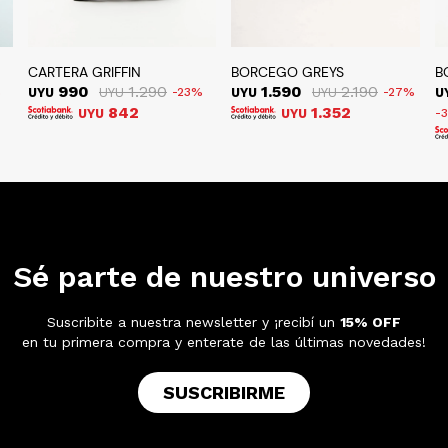
CARTERA GRIFFIN
BORCEGO GREYS
B
990
1.290
1.590
2.190
UYU
UYU
23
UYU
UYU
27
U
842
1.352
UYU
UYU
Sé parte de nuestro universo
Suscribite a nuestra newsletter y ¡recibí un
15% OFF
en tu primera compra y enterate de las últimas novedades!
SUSCRIBIRME