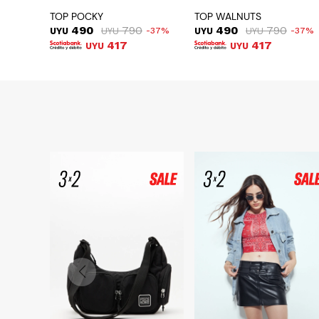
TOP POCKY
TOP WALNUTS
490
790
490
790
UYU
UYU
37
UYU
UYU
37
417
417
UYU
UYU