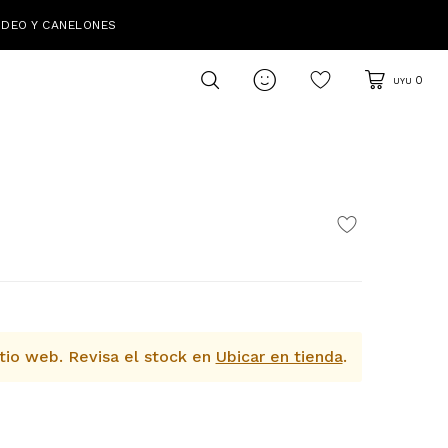
IDEO Y CANELONES

0
UYU
tio web.
Revisa el stock en
Ubicar en tienda
.