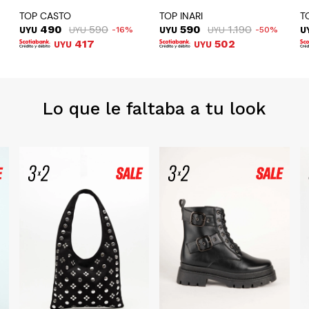
TOP CASTO
TOP INARI
T
490
590
590
1.190
UYU
UYU
16
UYU
UYU
50
U
417
502
UYU
UYU
Lo que le faltaba a tu look