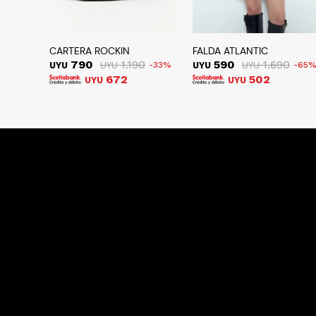
CARTERA ROCKIN
FALDA ATLANTIC
790
1.190
590
1.690
UYU
UYU
33
UYU
UYU
65
672
502
UYU
UYU