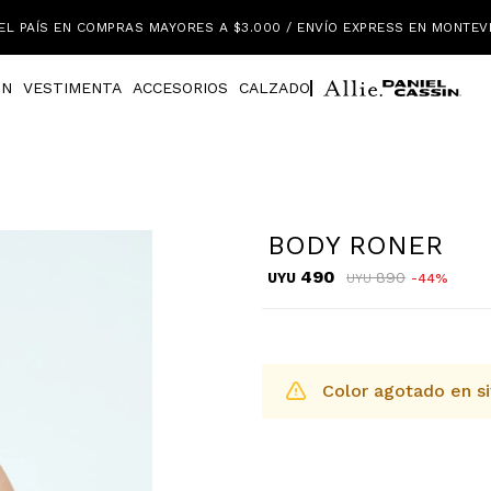
EL PAÍS EN COMPRAS MAYORES A $3.000 / ENVÍO EXPRESS EN MONTEV
IN
VESTIMENTA
ACCESORIOS
CALZADO
BODY RONER
490
890
UYU
44
UYU
Color agotado en si