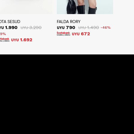
OTA SESUD
FALDA RORY
1.990
3.290
790
1.490
YU
UYU
UYU
UYU
46
672
39
UYU
1.692
UYU