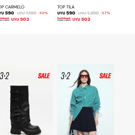
OP CARMELO
TOP TILA
590
1.190
590
1.390
YU
UYU
50
UYU
UYU
57
502
502
UYU
UYU