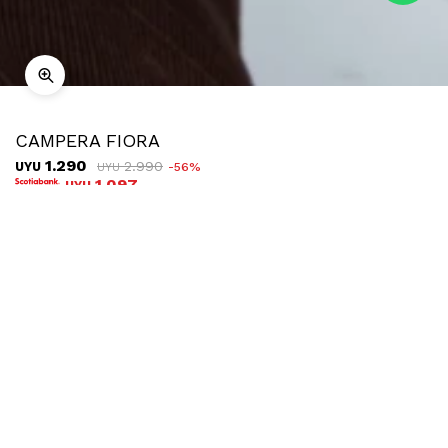
CAMPERA FIORA
1.290
2.990
UYU
56
UYU
1.097
UYU
COMPRAR
TALLE
¿Talle no disponible?
Ubicar en tienda
Descripción
Envíos
Cambios
Campera de paño a cuadros, una prenda trendy que
reinterpreta un clásico atemporal. Su silueta corta y