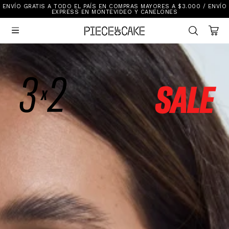
ENVÍO GRATIS A TODO EL PAÍS EN COMPRAS MAYORES A $3.000 / ENVÍO
Sale
EXPRESS EN MONTEVIDEO Y CANELONES
Ver Todo

New In
Vestimenta
Calzado
Vestimenta
Accesorios
Accesorios
Mallas Y Bikinis
Calzado
Mi cuenta
Ayuda
Tiendas