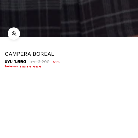
CAMPERA BOREAL
1.590
3.290
UYU
51
UYU
1.352
UYU
COMPRAR
TALLE
¿Talle no disponible?
Ubicar en tienda
Descripción
Envíos
Cambios