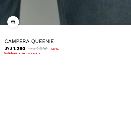
CAMPERA QUEENIE
1.290
2.990
UYU
56
UYU
1.097
UYU
COMPRAR
TALLE
Ubicar en tienda
Descripción
Envíos
Cambios
Campera capitoneada de manga larga, bolsillos laterlaes con
cierre y cuello de tela.