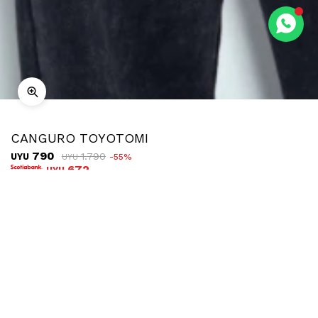
CANGURO TOYOTOMI
790
1.790
UYU
55
UYU
672
UYU
COMPRAR
TALLE
¿Talle no disponible?
Ubicar en tienda
Descripción
Envíos
Cambios