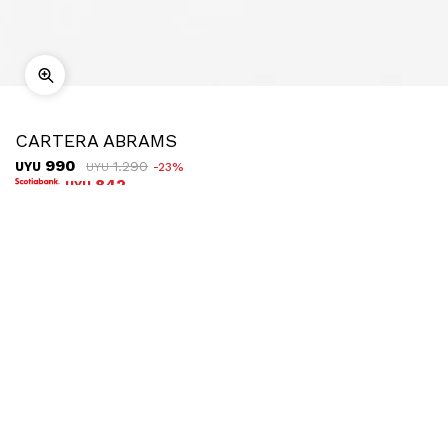
CARTERA ABRAMS
990
1.290
UYU
23
UYU
842
UYU
COMPRAR
Ubicar en tienda
Descripción
Envíos
Cambios
Cartera tipo bandolera en símil cuero, con formato alargado y
correa regulable con nudos que aportan un detalle distintivo.