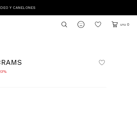
IDEO Y CANELONES

0
UYU
BRAMS
23