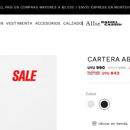
EL PAÍS EN COMPRAS MAYORES A $3.000 / ENVÍO EXPRESS EN MONTEV
IN
VESTIMENTA
ACCESORIOS
CALZADO
CARTERA A
990
1.290
UYU
UYU
842
UYU
Color
Ubicar en tienda