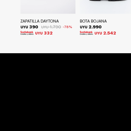
ZAPATILLA DAYTONA
BOTA BOJANA
390
1.790
2.990
UYU
UYU
78
UYU
332
2.542
UYU
UYU