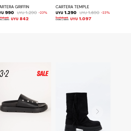
ARTERA GRIFFIN
CARTERA TEMPLE
990
1.290
1.290
1.690
YU
UYU
23
UYU
UYU
23
842
1.097
UYU
UYU