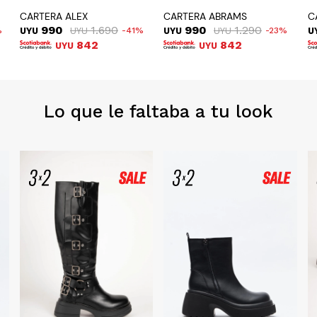
CARTERA ALEX
CARTERA ABRAMS
C
990
1.690
990
1.290
UYU
UYU
41
UYU
UYU
23
U
842
842
UYU
UYU
Lo que le faltaba a tu look