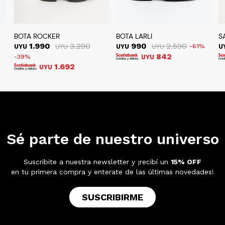
BOTA ROCKER
BOTA LARLI
S
1.990
3.290
990
2.590
UYU
UYU
UYU
UYU
61
U
842
39
UYU
1.692
UYU
Sé parte de nuestro universo
Suscribite a nuestra newsletter y ¡recibí un
15% OFF
en tu primera compra y enterate de las últimas novedades!
SUSCRIBIRME