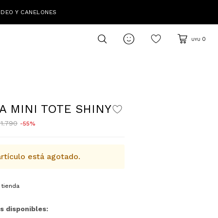
IDEO Y CANELONES

0
UYU
A MINI TOTE SHINY
1.790
55
rtículo está agotado.
 tienda
s disponibles: