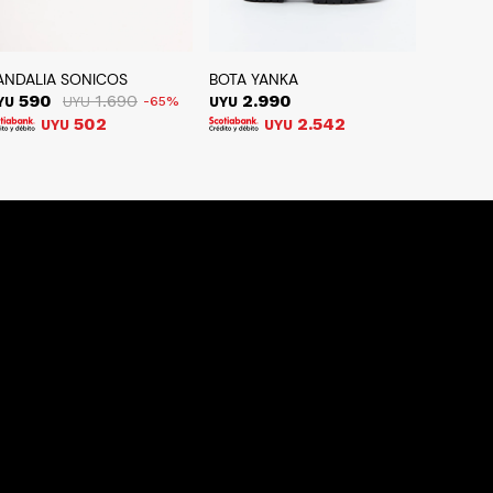
ANDALIA SONICOS
BOTA YANKA
590
1.690
2.990
YU
UYU
65
UYU
502
2.542
UYU
UYU