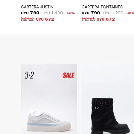
CARTERA JUSTIN
CARTERA FONTAINES
790
1.490
790
1.290
UYU
UYU
46
UYU
UYU
38
672
672
UYU
UYU