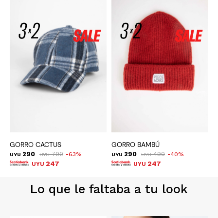
GORRO CACTUS
GORRO BAMBÚ
G
290
790
290
490
63
40
UYU
UYU
UYU
UYU
U
247
247
UYU
UYU
Lo que le faltaba a tu look