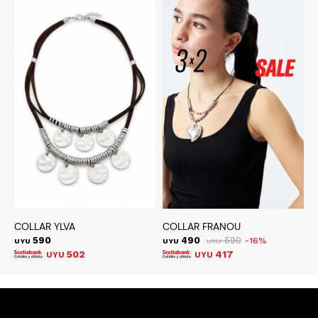
COLLAR YLVA
COLLAR FRANOU
A
590
490
590
16
UYU
UYU
UYU
U
502
417
UYU
UYU