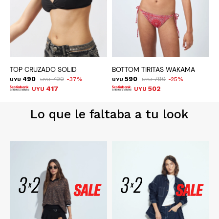
TOP CRUZADO SOLID
BOTTOM TIRITAS WAKAMA
490
790
590
790
37
25
UYU
UYU
UYU
UYU
U
417
502
UYU
UYU
Lo que le faltaba a tu look