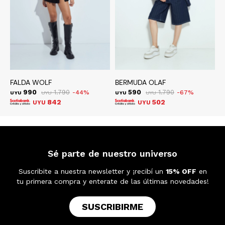
FALDA WOLF
BERMUDA OLAF
V
990
1.790
590
1.790
44
67
UYU
UYU
UYU
UYU
U
842
502
UYU
UYU
Sé parte de nuestro universo
Suscribite a nuestra newsletter y ¡recibí un
15% OFF
en
tu primera compra y enterate de las últimas novedades!
SUSCRIBIRME