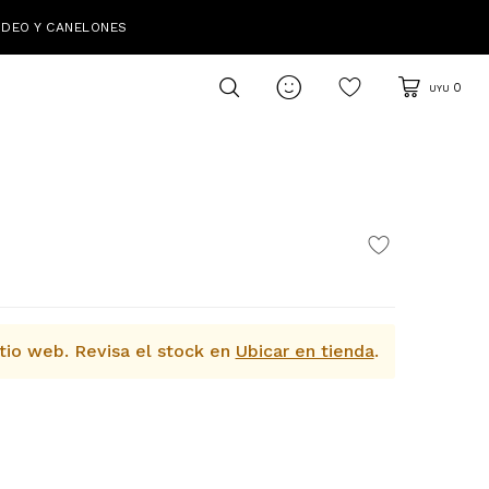
IDEO Y CANELONES

0
UYU
tio web.
Revisa el stock en
Ubicar en tienda
.