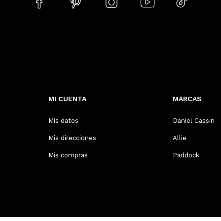





MI CUENTA
MARCAS
Mis datos
Daniel Cassin
Mis direcciones
Allie
Mis compras
Paddock