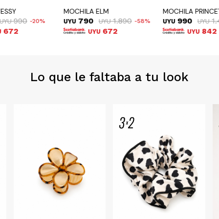
TESSY
MOCHILA ELM
MOCHILA PRINC
990
790
1.890
990
1
UYU
20
UYU
UYU
58
UYU
UYU
672
672
842
U
UYU
UYU
Lo que le faltaba a tu look