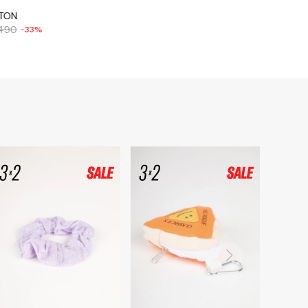
ETON
.490
33