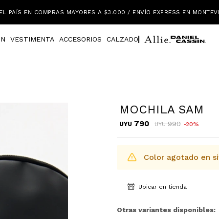
EL PAÍS EN COMPRAS MAYORES A $3.000 / ENVÍO EXPRESS EN MONTEV
IN
VESTIMENTA
ACCESORIOS
CALZADO
MOCHILA SAM
790
990
UYU
20
UYU
Color agotado en si
Ubicar en tienda
Otras variantes disponibles: