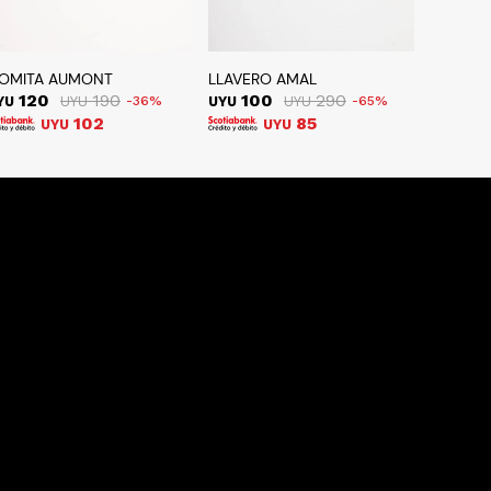
OMITA AUMONT
LLAVERO AMAL
120
190
100
290
YU
UYU
36
UYU
UYU
65
102
85
UYU
UYU