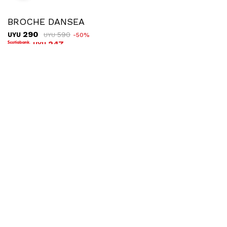
BROCHE DANSEA
290
590
UYU
50
UYU
247
UYU
COMPRAR
Ubicar en tienda
Envíos
Cambios
Montevideo UES
Costo: $200
Plazo: hasta 72hs hábiles
Montevideo La Nave
Costo: $200
Plazo: hasta 72hs hábiles
Interior UES