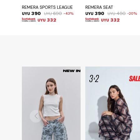
REMERA SPORTS LEAGUE
REMERA SEAT
390
690
390
490
UYU
UYU
43
UYU
UYU
20
332
332
UYU
UYU