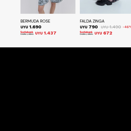
BERMUDA ROSE
FALDA ZINGA
1.690
790
1.490
UYU
UYU
UYU
46
1.437
672
UYU
UYU