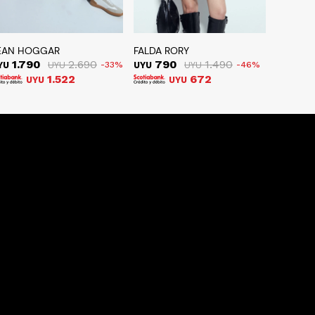
EAN HOGGAR
FALDA RORY
1.790
2.690
790
1.490
YU
UYU
33
UYU
UYU
46
1.522
672
UYU
UYU