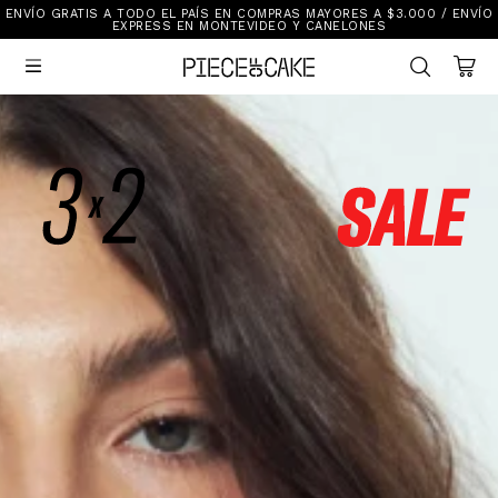
ENVÍO GRATIS A TODO EL PAÍS EN COMPRAS MAYORES A $3.000 / ENVÍO
Sale
EXPRESS EN MONTEVIDEO Y CANELONES
Ver Todo

New In
Vestimenta
Calzado
Vestimenta
Accesorios
Accesorios
Mallas Y Bikinis
Calzado
Mi cuenta
Ayuda
Tiendas