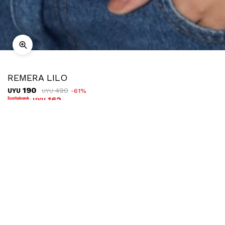
REMERA LILO
190
490
UYU
61
UYU
162
UYU
COMPRAR
TALLE
Ubicar en tienda
Descripción
Envíos
Cambios
Remera estampada de manga corta con diseño gráfico al