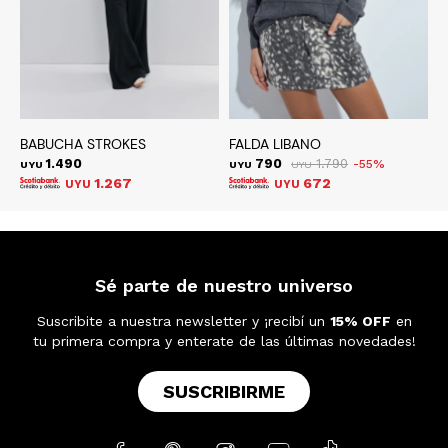
BABUCHA STROKES
FALDA LIBANO
S
1.490
790
1.790
55
UYU
UYU
UYU
U
1.267
672
UYU
UYU
Sé parte de nuestro universo
Suscribite a nuestra newsletter y ¡recibí un
15% OFF
en
tu primera compra y enterate de las últimas novedades!
SUSCRIBIRME