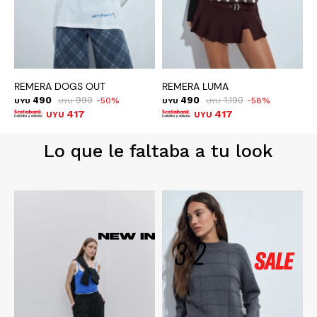
REMERA DOGS OUT
REMERA LUMA
R
490
990
490
1.190
50
58
UYU
UYU
UYU
UYU
U
417
417
UYU
UYU
Lo que le faltaba a tu look