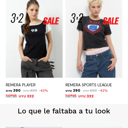
REMERA PLAYER
REMERA SPORTS LEAGUE
R
390
690
390
690
43
43
UYU
UYU
UYU
UYU
U
332
332
UYU
UYU
Lo que le faltaba a tu look