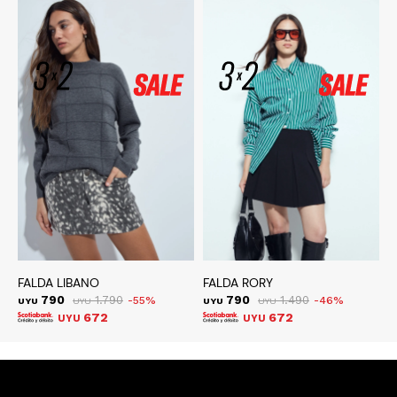
FALDA LIBANO
FALDA RORY
B
790
1.790
790
1.490
55
46
UYU
UYU
UYU
UYU
U
672
672
UYU
UYU