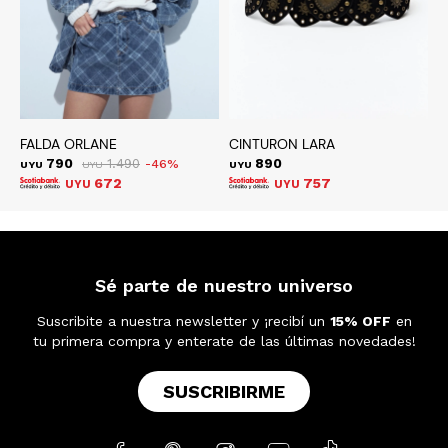
FALDA ORLANE
CINTURON LARA
C
790
1.490
890
46
UYU
UYU
UYU
U
672
757
UYU
UYU
Sé parte de nuestro universo
Suscribite a nuestra newsletter y ¡recibí un
15% OFF
en
tu primera compra y enterate de las últimas novedades!
SUSCRIBIRME