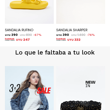
SANDALIA RUFINO
SANDALIA SHARPER
S
290
890
390
1.690
67
76
UYU
UYU
UYU
UYU
U
247
332
UYU
UYU
Lo que le faltaba a tu look