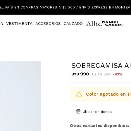
EL PAÍS EN COMPRAS MAYORES A $3.000 / ENVÍO EXPRESS EN MONTEV
IN
VESTIMENTA
ACCESORIOS
CALZADO
SOBRECAMISA A
990
2.690
UYU
63
UYU
Color agotado en si
Ubicar en tienda
Otras variantes disponibles: