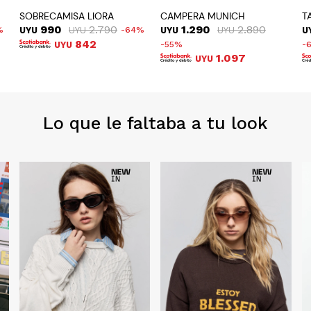
SOBRECAMISA LIORA
CAMPERA MUNICH
T
990
2.790
1.290
2.890
UYU
UYU
64
UYU
UYU
U
842
UYU
55
1.097
UYU
Lo que le faltaba a tu look