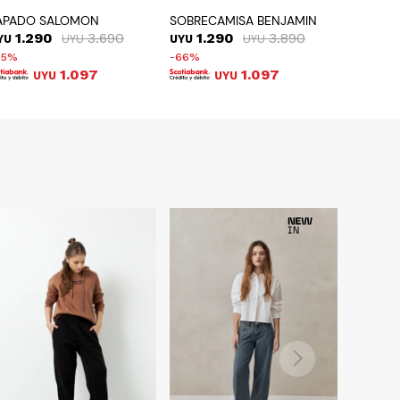
APADO SALOMON
SOBRECAMISA BENJAMIN
1.290
3.690
1.290
3.890
YU
UYU
UYU
UYU
65
66
1.097
1.097
UYU
UYU