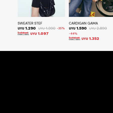
SWEATER STEF
CARDIGAN GAMA
1.290
1.990
1.590
2.890
UYU
UYU
35
UYU
UYU
1.097
UYU
44
1.352
UYU