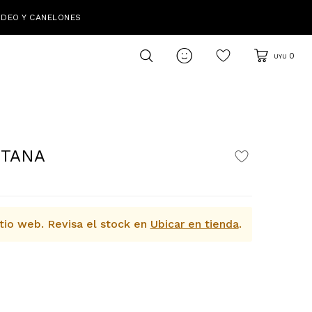
IDEO Y CANELONES

0
UYU
ITANA
tio web.
Revisa el stock en
Ubicar en tienda
.