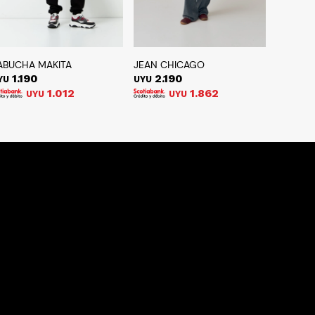
ABUCHA MAKITA
JEAN CHICAGO
1.190
2.190
YU
UYU
1.012
1.862
UYU
UYU