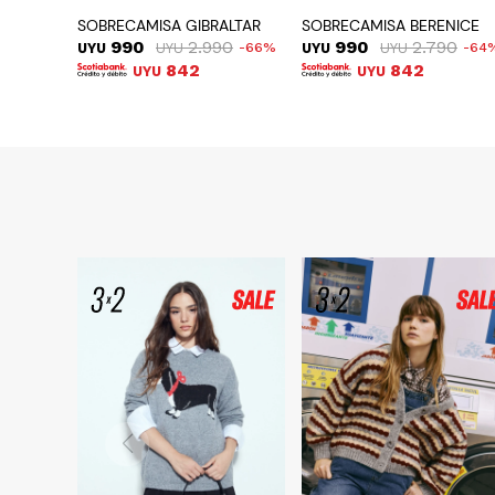
SOBRECAMISA GIBRALTAR
SOBRECAMISA BERENICE
990
2.990
990
2.790
UYU
UYU
66
UYU
UYU
64
842
842
UYU
UYU