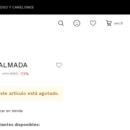
IDEO Y CANELONES

0
UYU
 ALMADA
690
72
UYU
ste artículo está agotado.
car en tienda
iantes disponibles: