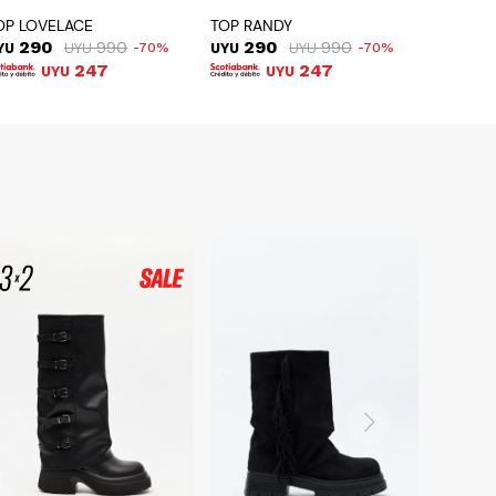
OP LOVELACE
TOP RANDY
290
990
290
990
YU
UYU
70
UYU
UYU
70
247
247
UYU
UYU