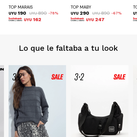
TOP MARAIS
TOP MABY
T
190
890
290
890
UYU
UYU
78
UYU
UYU
67
U
162
247
UYU
UYU
Lo que le faltaba a tu look