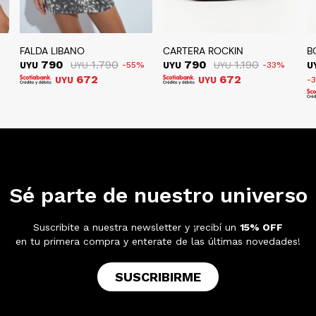
FALDA LIBANO
CARTERA ROCKIN
B
790
1.790
790
1.190
UYU
UYU
55
UYU
UYU
33
U
672
672
UYU
UYU
Sé parte de nuestro universo
Suscribite a nuestra newsletter y ¡recibí un
15% OFF
en tu primera compra y enterate de las últimas novedades!
SUSCRIBIRME