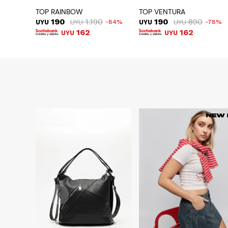
TOP RAINBOW
TOP VENTURA
190
1.190
190
890
UYU
UYU
84
UYU
UYU
78
162
162
UYU
UYU