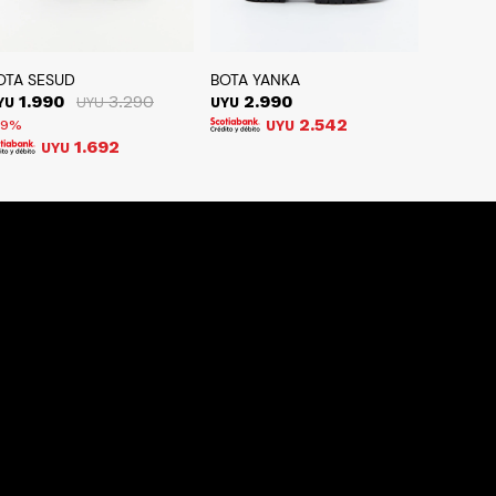
OTA SESUD
BOTA YANKA
1.990
3.290
2.990
YU
UYU
UYU
2.542
39
UYU
1.692
UYU