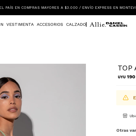
EL PAÍS EN COMPRAS MAYORES A $3.000 / ENVÍO EXPRESS EN MONTEV
IN
VESTIMENTA
ACCESORIOS
CALZADO
TOP
190
UYU
E
Ubi
Otras var