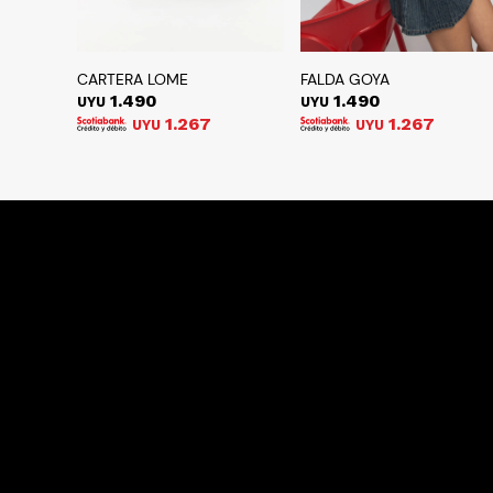
CARTERA LOME
FALDA GOYA
1.490
1.490
UYU
UYU
1.267
1.267
UYU
UYU