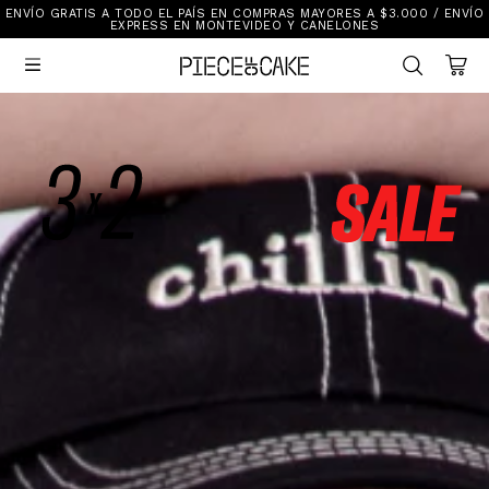
ENVÍO GRATIS A TODO EL PAÍS EN COMPRAS MAYORES A $3.000 / ENVÍO
Sale
EXPRESS EN MONTEVIDEO Y CANELONES
Ver Todo

New In
Vestimenta
Calzado
Vestimenta
Accesorios
Accesorios
Mallas Y Bikinis
Calzado
Mi cuenta
Ayuda
Tiendas