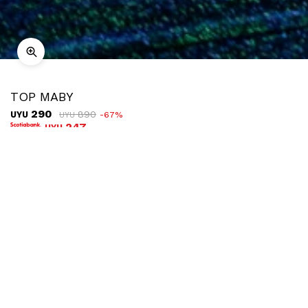
TOP MABY
290
890
UYU
67
UYU
247
UYU
COMPRAR
TALLE
Ubicar en tienda
Descripción
Envíos
Cambios
Top strapless a rayas de tela brillante. Es una prenda con
mucho estilo, perfecta para combinar con prendas de símil