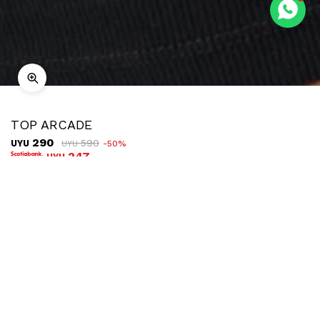
TOP ARCADE
290
590
UYU
50
UYU
247
UYU
COMPRAR
TALLE
Ubicar en tienda
Descripción
Envíos
Cambios