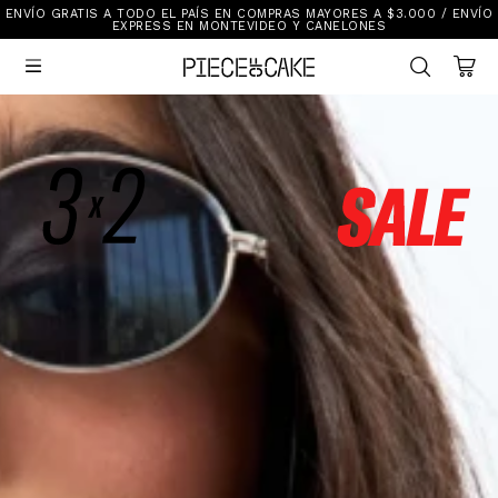
ENVÍO GRATIS A TODO EL PAÍS EN COMPRAS MAYORES A $3.000 / ENVÍO
Sale
EXPRESS EN MONTEVIDEO Y CANELONES
Ver Todo

New In
Vestimenta
Calzado
Vestimenta
Accesorios
Accesorios
Mallas Y Bikinis
Calzado
Mi cuenta
Ayuda
Tiendas