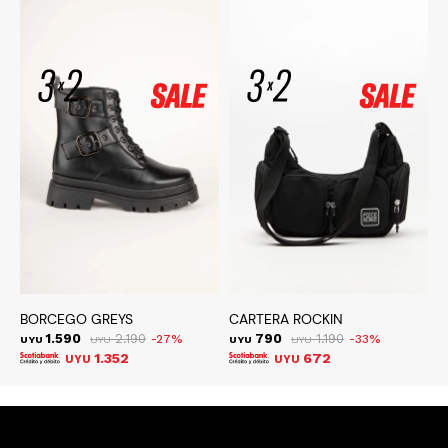
BORCEGO GREYS
CARTERA ROCKIN
F
1.590
2.190
790
1.190
27
33
UYU
UYU
UYU
UYU
U
1.352
672
UYU
UYU