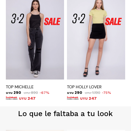
TOP MICHELLE
TOP HOLLY LOVER
T
290
890
290
1.190
67
75
UYU
UYU
UYU
UYU
U
247
247
UYU
UYU
Lo que le faltaba a tu look