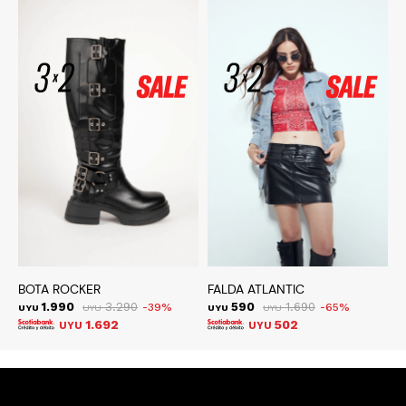
BOTA ROCKER
FALDA ATLANTIC
C
1.990
3.290
590
1.690
39
65
UYU
UYU
UYU
UYU
U
1.692
502
UYU
UYU