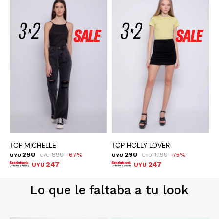
TOP MICHELLE
TOP HOLLY LOVER
T
290
890
290
1.190
67
75
UYU
UYU
UYU
UYU
U
247
247
UYU
UYU
Lo que le faltaba a tu look