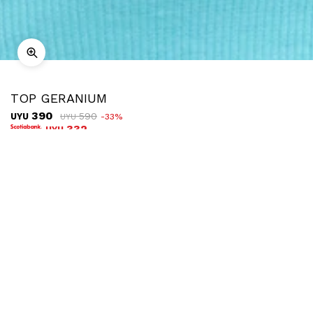
TOP GERANIUM
390
590
UYU
33
UYU
332
UYU
COMPRAR
TALLE
Ubicar en tienda
Descripción
Envíos
Cambios
Top de manga corta con escote redondo.