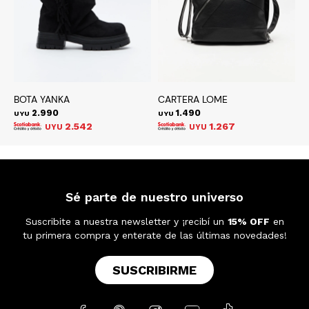
BOTA YANKA
CARTERA LOME
F
2.990
1.490
UYU
UYU
U
2.542
1.267
UYU
UYU
Sé parte de nuestro universo
Suscribite a nuestra newsletter y ¡recibí un
15% OFF
en
tu primera compra y enterate de las últimas novedades!
SUSCRIBIRME