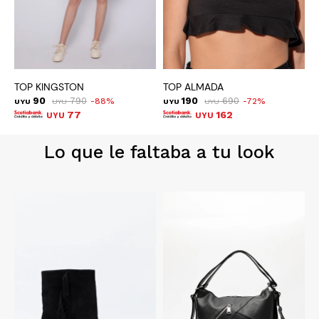
TOP KINGSTON
TOP ALMADA
T
90
790
190
690
88
72
UYU
UYU
UYU
UYU
U
77
162
UYU
UYU
Lo que le faltaba a tu look