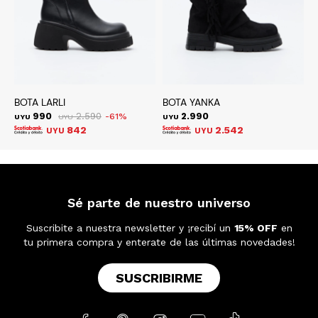
BOTA LARLI
BOTA YANKA
B
990
2.590
2.990
61
UYU
UYU
UYU
U
842
2.542
UYU
UYU
Sé parte de nuestro universo
Suscribite a nuestra newsletter y ¡recibí un
15% OFF
en
tu primera compra y enterate de las últimas novedades!
SUSCRIBIRME