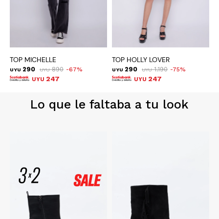
TOP MICHELLE
TOP HOLLY LOVER
T
290
890
290
1.190
67
75
UYU
UYU
UYU
UYU
U
247
247
UYU
UYU
Lo que le faltaba a tu look