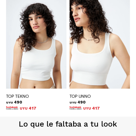
TOP TEKNO
TOP UNNO
T
490
490
UYU
UYU
U
417
417
UYU
UYU
Lo que le faltaba a tu look