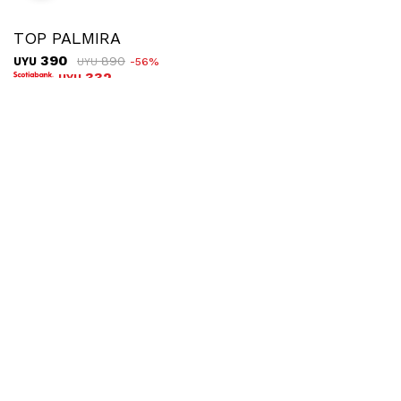
TOP PALMIRA
390
890
UYU
56
UYU
332
UYU
COMPRAR
TALLE
Ubicar en tienda
Envíos
Cambios
Montevideo UES
Costo: $200
Plazo: hasta 72hs hábiles
Montevideo La Nave
Costo: $200
Plazo: hasta 72hs hábiles
Interior UES