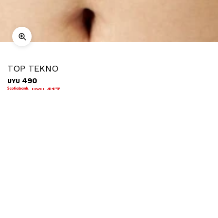
TOP TEKNO
490
UYU
417
UYU
COMPRAR
Ubicar en tienda
Descripción
Envíos
Cambios
Este top de escote cuadrado y textura acanalada es el
infaltable que resuelve cualquier outfit con simpleza y estilo.