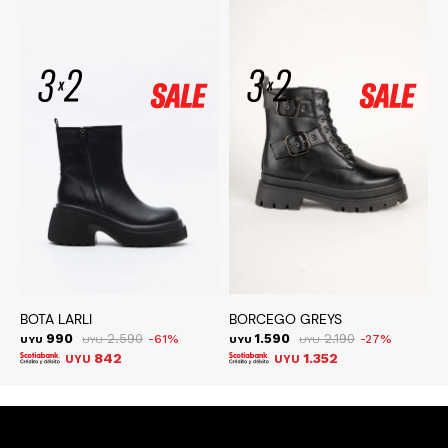
BOTA LARLI
BORCEGO GREYS
B
990
2.590
1.590
2.190
61
27
UYU
UYU
UYU
UYU
U
842
1.352
UYU
UYU