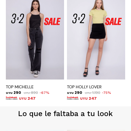
TOP MICHELLE
TOP HOLLY LOVER
T
290
890
290
1.190
67
75
UYU
UYU
UYU
UYU
U
247
247
UYU
UYU
Lo que le faltaba a tu look