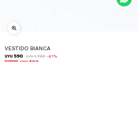
VESTIDO BIANCA
590
1.790
UYU
67
UYU
502
UYU
COMPRAR
TALLE
Ubicar en tienda
Descripción
Envíos
Cambios
Vestido de punto corto, elastizado y al cuerpo con breteles