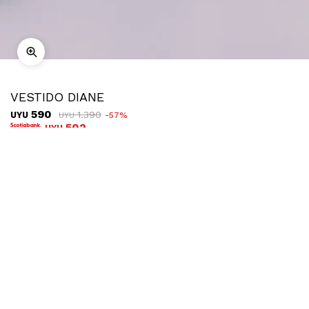
VESTIDO DIANE
590
1.390
UYU
57
UYU
502
UYU
COMPRAR
TALLE
Ubicar en tienda
Descripción
Envíos
Cambios
Vestido corto estampado con cut out en laterales.