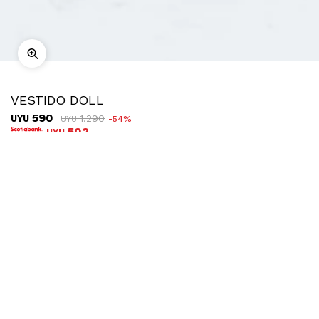
VESTIDO DOLL
590
1.290
UYU
54
UYU
502
UYU
COMPRAR
TALLE
Ubicar en tienda
Descripción
Envíos
Cambios
Vestido corto de escote halter y espalda descubierta,
confeccionado en tejido de punto con textura acanalada que