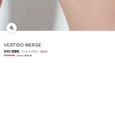
VESTIDO MERGE
590
1.490
UYU
60
UYU
502
UYU
COMPRAR
TALLE
¿Talle no disponible?
Ubicar en tienda
Descripción
Envíos
Cambios