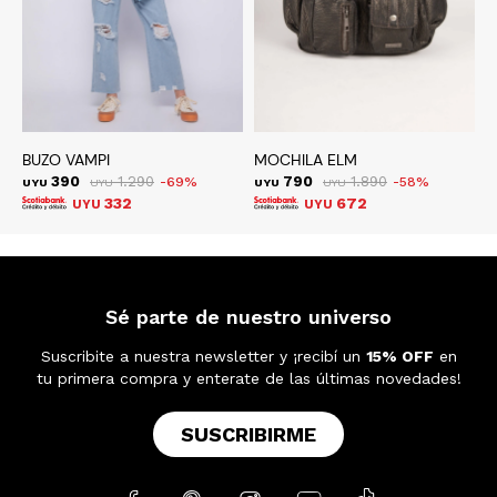
BUZO VAMPI
MOCHILA ELM
B
390
1.290
790
1.890
69
58
UYU
UYU
UYU
UYU
U
332
672
UYU
UYU
Sé parte de nuestro universo
Suscribite a nuestra newsletter y ¡recibí un
15% OFF
en
tu primera compra y enterate de las últimas novedades!
SUSCRIBIRME