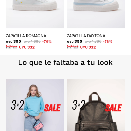
ZAPATILLA ROMAGNA
ZAPATILLA DAYTONA
Z
390
1.690
390
1.790
76
78
UYU
UYU
UYU
UYU
U
332
332
UYU
UYU
Lo que le faltaba a tu look