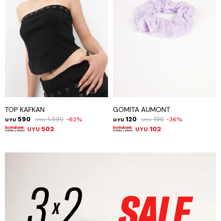
TOP KAFKAN
GOMITA AUMONT
590
1.590
120
190
62
36
UYU
UYU
UYU
UYU
502
102
UYU
UYU