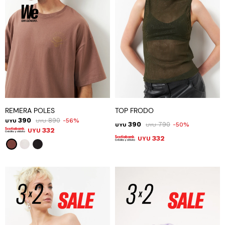
REMERA POLES
TOP FRODO
390
890
56
UYU
UYU
390
790
50
UYU
UYU
332
UYU
332
UYU