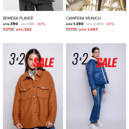
REMERA PLAYER
CAMPERA MUNICH
390
690
1.290
2.890
43
55
UYU
UYU
UYU
UYU
332
1.097
UYU
UYU