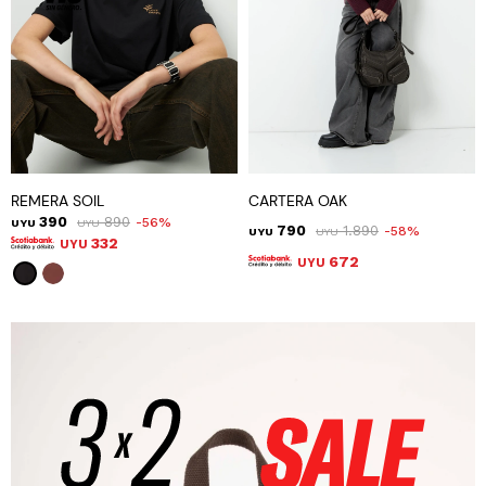
REMERA SOIL
CARTERA OAK
390
890
56
UYU
UYU
790
1.890
58
UYU
UYU
332
UYU
672
UYU