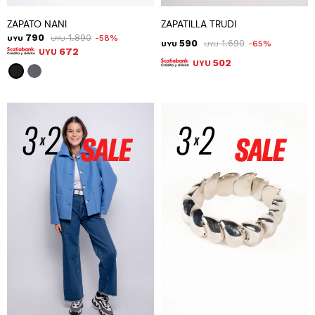
ZAPATO NANI
ZAPATILLA TRUDI
790
1.890
58
UYU
UYU
590
1.690
65
UYU
UYU
672
UYU
502
UYU