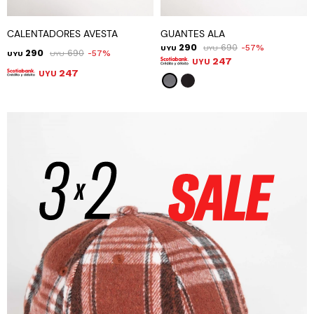
CALENTADORES AVESTA
GUANTES ALA
290
690
57
UYU
UYU
290
690
57
UYU
UYU
247
UYU
247
UYU