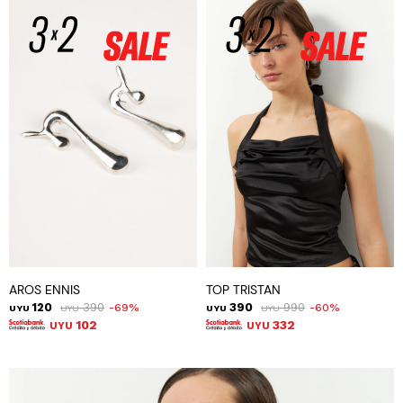
AROS ENNIS
TOP TRISTAN
120
390
390
990
69
60
UYU
UYU
UYU
UYU
102
332
UYU
UYU