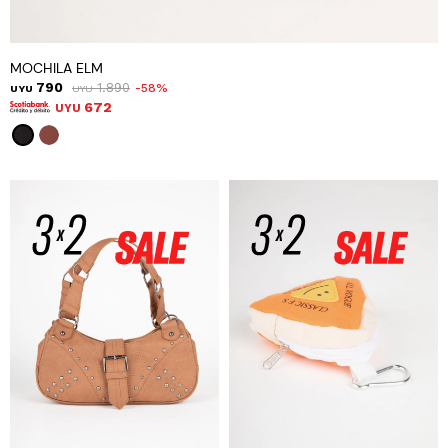
MOCHILA ELM
790
1.890
58
UYU
UYU
672
UYU