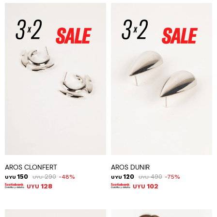
AROS CLONFERT
AROS DUNIR
150
290
120
490
48
75
UYU
UYU
UYU
UYU
128
102
UYU
UYU