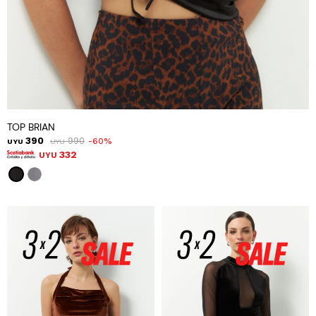
TOP BRIAN
390
990
60
UYU
UYU
332
UYU