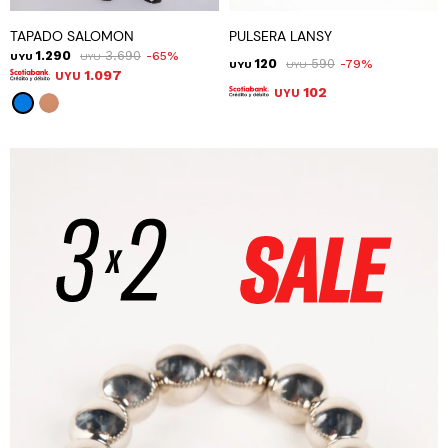
TAPADO SALOMON
PULSERA LANSY
1.290
3.690
65
UYU
UYU
120
590
79
UYU
UYU
1.097
UYU
102
UYU