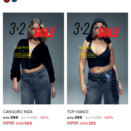
CANGURO NIZA
TOP HANOI
590
1.690
390
1.290
65
69
UYU
UYU
UYU
UYU
502
332
UYU
UYU