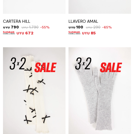
CARTERA HILL
LLAVERO AMAL
790
1.790
100
290
55
65
UYU
UYU
UYU
UYU
672
85
UYU
UYU