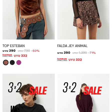
TOP ESTEBAN
FALDA JEY ANIMAL
390
790
50
UYU
UYU
390
1.390
71
UYU
UYU
332
UYU
332
UYU