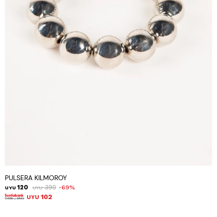
PULSERA KILMOROY
120
390
69
UYU
UYU
102
UYU