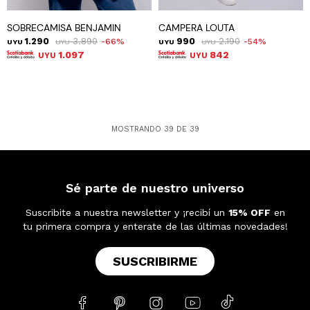
SOBRECAMISA BENJAMIN
CAMPERA LOUTA
1.290
3.890
990
2.190
66
54
UYU
UYU
UYU
UYU
1.097
842
UYU
UYU
MOSTRANDO
39
DE
39
Sé parte de nuestro universo
Suscribite a nuestra newsletter y ¡recibí un
15% OFF
en
tu primera compra y enterate de las últimas novedades!
SUSCRIBIRME




