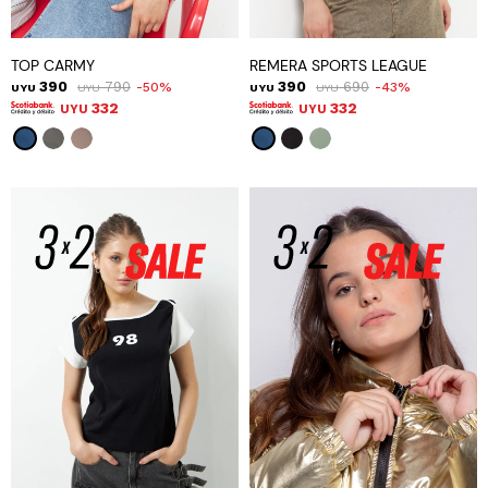
TOP CARMY
REMERA SPORTS LEAGUE
390
790
390
690
50
43
UYU
UYU
UYU
UYU
332
332
UYU
UYU