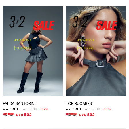
FALDA SANTORINI
TOP BUCAREST
590
1.890
590
1.690
68
65
UYU
UYU
UYU
UYU
502
502
UYU
UYU