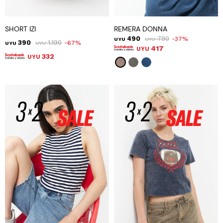
SHORT IZI
REMERA DONNA
490
790
37
UYU
UYU
390
1.190
67
UYU
UYU
417
UYU
332
UYU