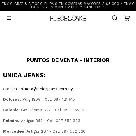
ENVÍO GRATIS A TODO EL PAÍS EN COMPRAS MAYORES A $3.000 / ENVÍO
Sale
EXPRESS EN MONTEVIDEO Y CANELONES
Ver Todo

New In
Vestimenta
Calzado
Vestimenta
Accesorios
Accesorios
Mallas Y Bikinis
Calzado
PUNTOS DE VENTA - INTERIOR
UNICA JEANS:
Mi cuenta
email:
contacto@unicajeans.com.uy
Ayuda
Dolores:
Puig 1805 - Cel: 097 121 515
Tiendas
Colonia:
Gral Flores 532 - Cel: 097 552 331
Palmira:
Artigas 852 - Cel: 097 552 333
Mercedes:
Artigas 267 - Cel: 097 552 330